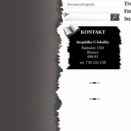
Týd
Seznam alergenů
Fot
Sez
KONTAKT
hospůdka U lokálky
Nádražní 1501
Bzenec
696 81
tel. 736 232 238