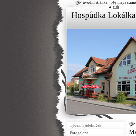
úvodní stránka
mapa strán
tisk
Hospůdka Lokálka
Týdenní jídelníček
Ma
Fotogalerie